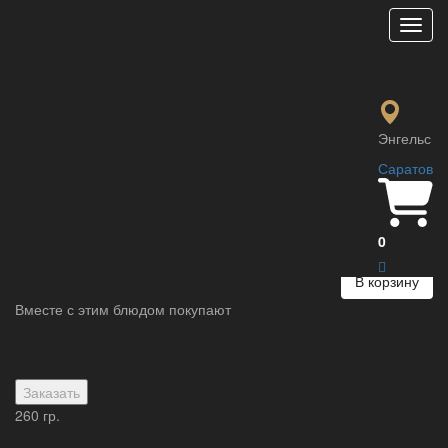
Мен
Сырные палочки
180 ₽
моцарелла в панировке
Энгельс
Саратов
Параметры:
Вес :
120 гр.
0
В корзину
Вместе с этим блюдом покупают
Заказать
260 гр.