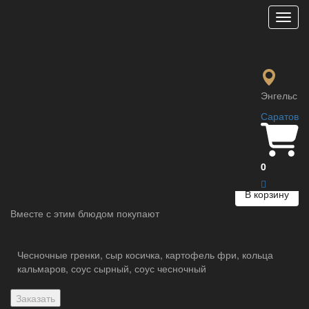
Мен
Сунде
390 ₽
Традиционная кровяная колбаса с рисом
Энгельс
Саратов
Параметры:
Вес :
150 гр.
0
В корзину
Вместе с этим блюдом покупают
Чесночные гренки, сыр косичка, картофель фри, кольца
кальмаров, соус сырный, соус чесночный
Заказать