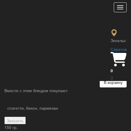
Мен
Салат Кимчи
125 ₽
традиционный салат из острой пекинской капусты
Энгельс
Саратов
Параметры:
Вес :
100 гр.
0
В корзину
Вместе с этим блюдом покупают
спагетти, бекон, пармезан
Заказать
150 гр.