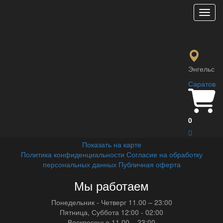
Мен
Поиск
Главная
Поиск
Энгельс
По вашему запросу «» ничего не найдено.
Саратов
Наш адрес
г.
Энгельс
,
ул. Маяковского,
0
дом 111 корпус 1
Показать на карте
Политика конфиденциальности
Согласие на обработку
персональных данных
Публичная оферта
Мы работаем
Понедельник - Четверг
11.00 – 23:00
Пятница, Суббота
12:00 - 02:00
Воскресенье
11.00 – 23:00