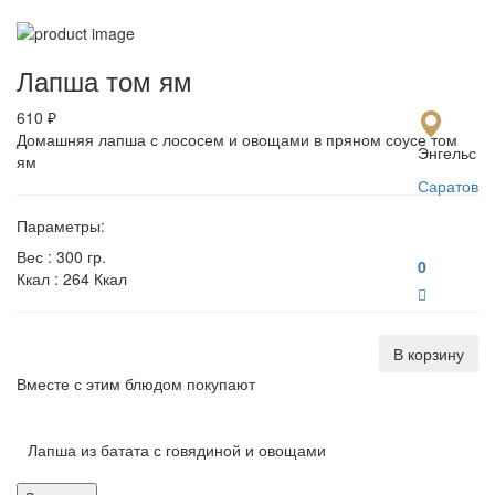
Мен
Лапша том ям
610 ₽
Домашняя лапша с лососем и овощами в пряном соусе том
Энгельс
ям
Саратов
Параметры:
Вес :
300 гр.
0
Ккал :
264 Ккал
В корзину
Вместе с этим блюдом покупают
Лапша из батата с говядиной и овощами