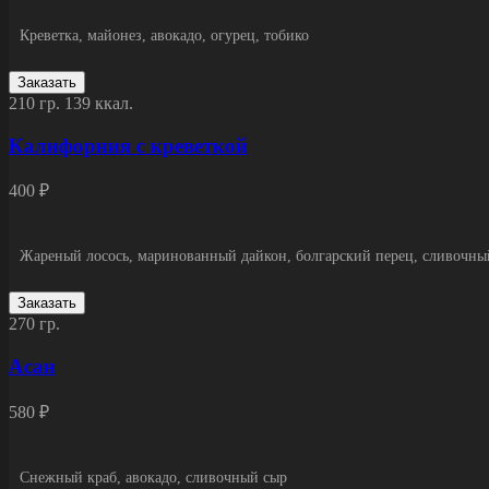
Креветка, майонез, авокадо, огурец, тобико
Заказать
210 гр.
139 ккал.
Калифорния с креветкой
400 ₽
Жареный лосось, маринованный дайкон, болгарский перец, сливочный
Заказать
270 гр.
Асан
580 ₽
Снежный краб, авокадо, сливочный сыр