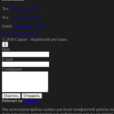
Тел.
+7(927)128-88-81
Тел.
+7(8453)71-77-00
Email:
sarangli@yandex.ru
Написать сообщение
© 2026
Саранг - Корейский ресторан.
Имя
E-mail
Сообщение
Очистить
Отправить
Работает на
JustPlace
Мы используем файлы cookies для более комфортной работы по
если вам нужна дополнительная информация или вы не хотите 