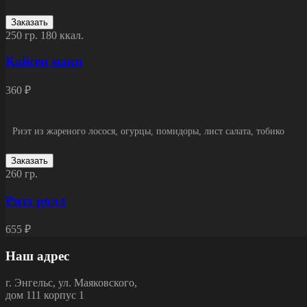
Заказать
250 гр.
180 ккал.
Кайсен маки
360 ₽
Риэт из жареного лосося, огурцы, помидоры, лист салата, тобико
Заказать
260 гр.
Риэт ролл
655 ₽
Наш адрес
г.
Энгельс
,
ул. Маяковского,
дом 111 корпус 1