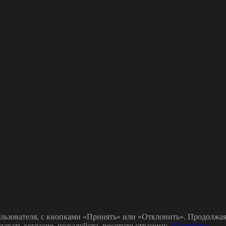
льзователя, с кнопками «Принять» или «Отклонить». Продолжая 
давать согласие, пожалуйста, посетите страницу
«О cookies»
.