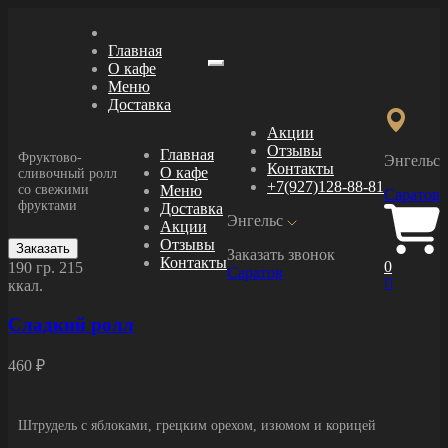
Главная
О кафе
Меню
Меню
Доставка
Акции
Отзывы
Главная
Фруктово-
Энгельс
Контакты
О кафе
сливочный ролл
+7(927)128-88-81
со свежими
Меню
Саратов
фруктами
Доставка
Энгельс
Акции
Отзывы
Заказать
Заказать звонок
Контакты
0
190 гр.
215
Саратов
ккал.
Сладкий ролл
460 ₽
Штрудель с яблоками, грецким орехом, изюмом и корицей