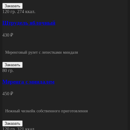
Заказать
120 гр.
274 ккал.
Штрудель яблочный
430 ₽
Меренговый рулет с лепестками миндаля
Заказать
80 гр.
Меренга с миндалем
450 ₽
Нежный чизкейк собственного приготовления
Заказать
120 гр.
321 ккал.